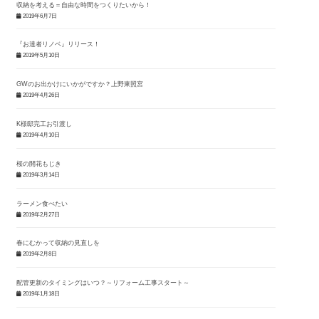
収納を考える＝自由な時間をつくりたいから！
2019年6月7日
『お達者リノベ』リリース！
2019年5月10日
GWのお出かけにいかがですか？上野東照宮
2019年4月26日
K様邸完工お引渡し
2019年4月10日
桜の開花もじき
2019年3月14日
ラーメン食べたい
2019年2月27日
春にむかって収納の見直しを
2019年2月8日
配管更新のタイミングはいつ？～リフォーム工事スタート～
2019年1月18日