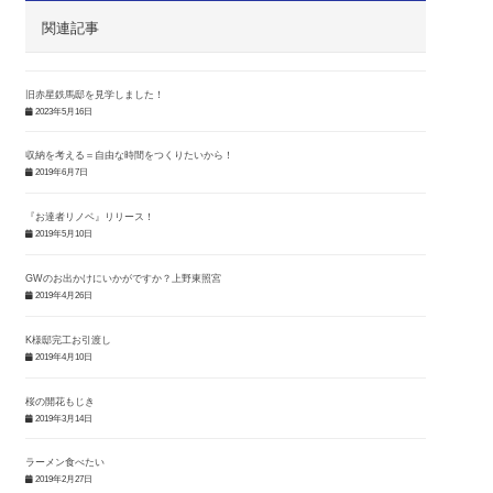
関連記事
旧赤星鉄馬邸を見学しました！
2023年5月16日
収納を考える＝自由な時間をつくりたいから！
2019年6月7日
『お達者リノベ』リリース！
2019年5月10日
GWのお出かけにいかがですか？上野東照宮
2019年4月26日
K様邸完工お引渡し
2019年4月10日
桜の開花もじき
2019年3月14日
ラーメン食べたい
2019年2月27日