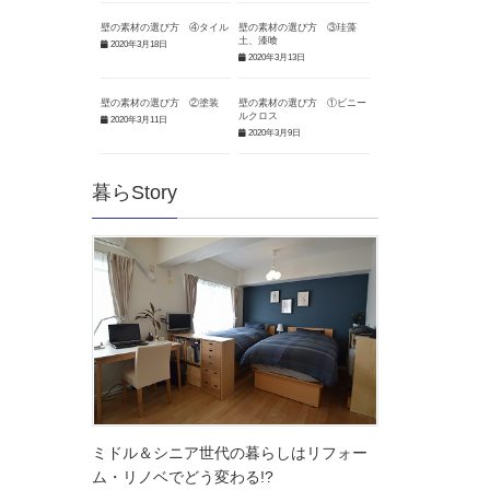
壁の素材の選び方 ④タイル
壁の素材の選び方 ③珪藻
土、漆喰
2020年3月18日
2020年3月13日
壁の素材の選び方 ②塗装
壁の素材の選び方 ①ビニー
ルクロス
2020年3月11日
2020年3月9日
暮らStory
ミドル＆シニア世代の暮らしはリフォー
ム・リノベでどう変わる!?