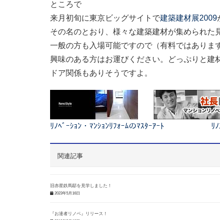
ところで
来月初旬に東京ビッグサイトで
建築建材展2009
その名のとおり、様々な建築建材が集められた
一般の方も入場可能ですので（有料ではありま
興味のある方はお運びください。どっぷりと建
ドア関係もありそうですよ。
ﾘﾉﾍﾞｰｼｮﾝ・ﾏﾝｼｮﾝﾘﾌｫｰﾑのﾏｽﾀｰｱｰﾄ
ﾘ
関連記事
旧赤星鉄馬邸を見学しました！
2023年5月16日
『お達者リノベ』リリース！