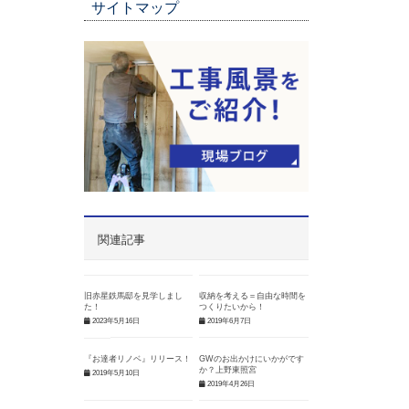
サイトマップ
関連記事
旧赤星鉄馬邸を見学しまし
収納を考える＝自由な時間を
た！
つくりたいから！
2023年5月16日
2019年6月7日
『お達者リノベ』リリース！
GWのお出かけにいかがです
か？上野東照宮
2019年5月10日
2019年4月26日