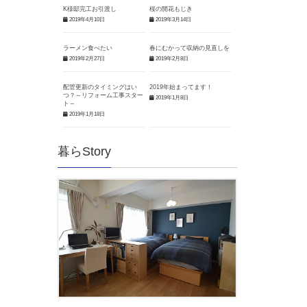
K様邸完工お引渡し
桜の開花もじき
2019年4月10日
2019年3月14日
ラーメン食べたい
春にむかって収納の見直しを
2019年2月27日
2019年2月8日
配管更新のタイミングはい
2019年始まってます！
つ？～リフォーム工事スター
2019年1月8日
ト～
2019年1月18日
暮らStory