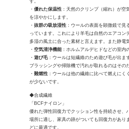
す。
・
優れた保温性
：天然のクリンプ（縮れ）が空
を涼やかにします。
・
抜群の吸放湿性
：ウールの表面を顕微鏡で見
っています。これにより羊毛は自然のエアコン
多湿の風土に合った素材と言えます。また静電
・
空気清浄機能
：ホルムアルデヒドなどの室内
・
遊び毛
：ウールは短繊維のため遊び毛が出ま
ブラッシングや掃除機で汚れが取れるのはその
・
難燃性
：ウールは他の繊維に比べて燃えにく
が少ないです。
◆合成繊維
「BCFナイロン」
優れた弾性回復力でクッション性を持続させ、
場所に適し、家具の跡がついても回復力があり
どに最適です。