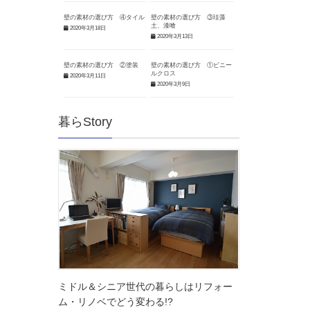
壁の素材の選び方 ④タイル
壁の素材の選び方 ③珪藻
土、漆喰
2020年3月18日
2020年3月13日
壁の素材の選び方 ②塗装
壁の素材の選び方 ①ビニー
ルクロス
2020年3月11日
2020年3月9日
暮らStory
ミドル＆シニア世代の暮らしはリフォー
ム・リノベでどう変わる!?