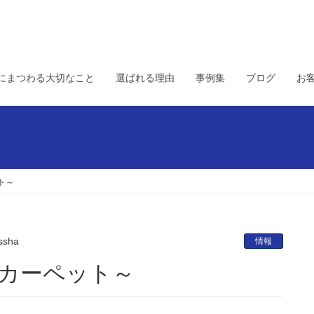
にまつわる大切なこと
選ばれる理由
事例集
ブログ
お
ト～
ssha
情報
～カーペット～