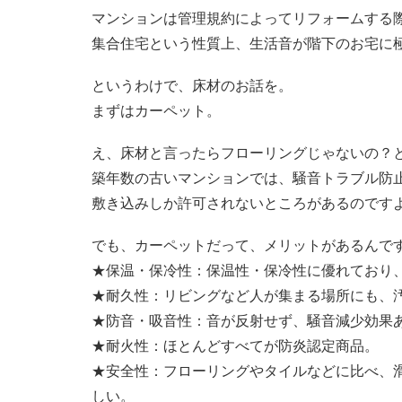
マンションは管理規約によってリフォームする
集合住宅という性質上、生活音が階下のお宅に
というわけで、床材のお話を。
まずはカーペット。
え、床材と言ったらフローリングじゃないの？
築年数の古いマンションでは、騒音トラブル防
敷き込みしか許可されないところがあるのです
でも、カーペットだって、メリットがあるんで
★保温・保冷性：保温性・保冷性に優れており
★耐久性：リビングなど人が集まる場所にも、
★防音・吸音性：音が反射せず、騒音減少効果
★耐火性：ほとんどすべてが防炎認定商品。
★安全性：フローリングやタイルなどに比べ、
しい。