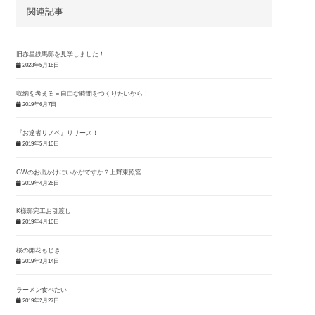
関連記事
旧赤星鉄馬邸を見学しました！
2023年5月16日
収納を考える＝自由な時間をつくりたいから！
2019年6月7日
『お達者リノベ』リリース！
2019年5月10日
GWのお出かけにいかがですか？上野東照宮
2019年4月26日
K様邸完工お引渡し
2019年4月10日
桜の開花もじき
2019年3月14日
ラーメン食べたい
2019年2月27日