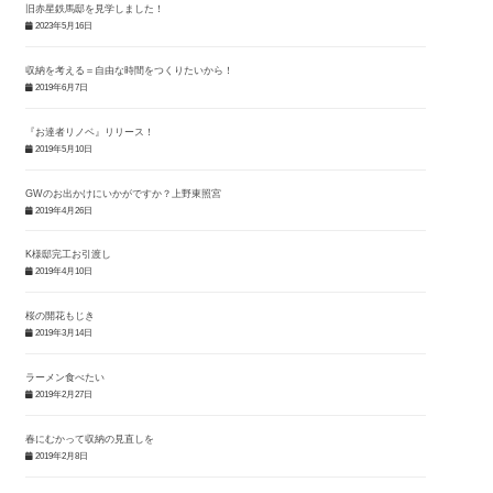
旧赤星鉄馬邸を見学しました！
2023年5月16日
収納を考える＝自由な時間をつくりたいから！
2019年6月7日
『お達者リノベ』リリース！
2019年5月10日
GWのお出かけにいかがですか？上野東照宮
2019年4月26日
K様邸完工お引渡し
2019年4月10日
桜の開花もじき
2019年3月14日
ラーメン食べたい
2019年2月27日
春にむかって収納の見直しを
2019年2月8日