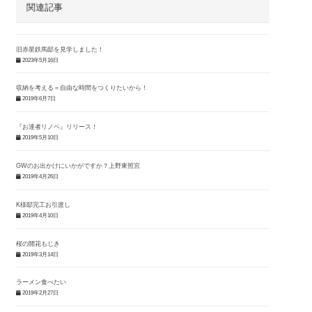
関連記事
旧赤星鉄馬邸を見学しました！
2023年5月16日
収納を考える＝自由な時間をつくりたいから！
2019年6月7日
『お達者リノベ』リリース！
2019年5月10日
GWのお出かけにいかがですか？上野東照宮
2019年4月26日
K様邸完工お引渡し
2019年4月10日
桜の開花もじき
2019年3月14日
ラーメン食べたい
2019年2月27日