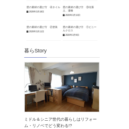
壁の素材の選び方 ④タイル
壁の素材の選び方 ③珪藻
土、漆喰
2020年3月18日
2020年3月13日
壁の素材の選び方 ②塗装
壁の素材の選び方 ①ビニー
ルクロス
2020年3月11日
2020年3月9日
暮らStory
ミドル＆シニア世代の暮らしはリフォー
ム・リノベでどう変わる!?