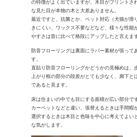
の特徴がよく出ていますが、木目がプリントさ
な見た目が本物の木と大差ありません。
最近ですと、抗菌とか、ペット対応（犬猫が滑
きにくい、ワックス不要などなど、様々な性能
やすさは昔に比べて格段にアップしたと言えま
防音フローリングは裏面にラバー素材が張って
す。
直貼り防音フローリングかどうかの見極めは、
上がり框の部分の段差がとても少なく、廊下と
であると見ます。
床は住まいの中でも目にする面積が広い部分で
カーペットなどと違い、張替えるときは手間暇
選択するときは木目と色味を中心に考えてよい
な気がします。