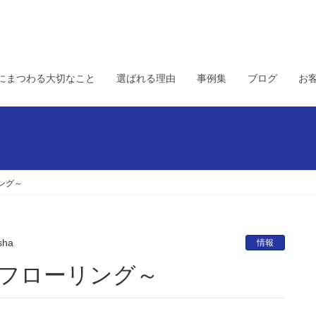
にまつわる大切なこと
選ばれる理由
事例集
ブログ
お
ング～
sha
情報
～フローリング～